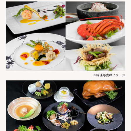
GREEN SEASON
JP
EN
KO
TH
CN
TW
ABOUT TANGRAM
2026 / 8
Sun
Mon
Tue
Wed
Thu
Fri
Sat
26
27
28
29
30
31
1
※料理写真はイメージ
2
3
4
5
6
7
8
11,400 円～
17,400 円～
9
10
11
12
13
14
15
15,100 円～
15,100 円～
13,500 円～
13,500 円～
13,500 円～
13,500 円～
12,100 円～