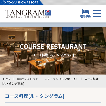
宿泊予約
マイページログイン
ホテル（宿泊予約）
ゲレンデ
泊数
COURSE RESTAURANT
チケット/レンタル
室数
コース料理[ル・タングラム]
アクティビティ
大人
※1部屋あたり
スクール/託児
合計
0
子供
※1部屋あたり
トップ
施設/レストラン
レストラン（ご夕食・他）
コース料理
施設/レストラン
中人(7歳～12歳)
[ル・タングラム]
野尻湖テラス
小人(4歳～6歳) (布団・食事付き)
コース料理[ル・タングラム]
アクセス/周辺情報
幼児(0歳～3歳) (布団・食事不要)