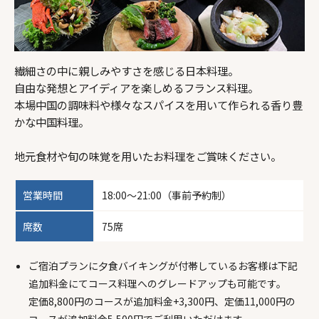
16
17
18
19
20
21
22
8,300 円～
8,300 円～
8,300 円～
8,300 円～
8,300 円～
8,300 円～
8,300 円～
繊細さの中に親しみやすさを感じる日本料理。
23
24
25
26
27
28
29
自由な発想とアイディアを楽しめるフランス料理。
本場中国の調味料や様々なスパイスを用いて作られる香り豊
11,500 円～
7,400 円～
7,400 円～
7,400 円～
10,700 円～
7,400 円～
8,300 円～
かな中国料理。
30
31
1
2
3
4
5
地元食材や旬の味覚を用いたお料理をご賞味ください。
7,400 円～
7,400 円～
営業時間
18:00～21:00（事前予約制）
空室
空室
販売
※表示料金は予約できる 1室1名
あり
なし
なし
1泊目 の最安値
席数
75席
ご宿泊プランに夕食バイキングが付帯しているお客様は下記
追加料金にてコース料理へのグレードアップも可能です。
定価8,800円のコースが追加料金+3,300円、定価11,000円の
コースが追加料金5,500円でご利用いただけます。