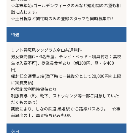
☆年末年始/ゴールデンウィークのみなど短期間の希望も相
談に応じます。
☆土日祝など繁忙時のみの登録スタッフも同時募集中！
待遇
リフト券斑尾タングラム全山共通無料
男女寮完備(2～3名部屋、テレビ・ベッド・寝具付き：高校
生は入寮不可)、従業員食堂あり（朝100円、昼・夕400
円）
帰赴任交通費支給(満了時に一往復分として20,000円を上限
に実費支給)
各種施設利用時優待あり
制服貸与（靴、靴下、ストッキング等一部ご用意していた
だくものあり）
期間により、しなの鉄道 黒姫駅 から路線バスあり。 ☆事
前届出の上、車両持ち込みもOK
休日