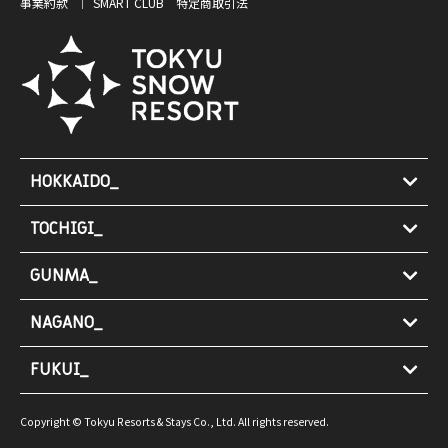
事業約款
SMART CLUB 特定商取引法
HOKKAIDO_
TOCHIGI_
GUNMA_
NAGANO_
FUKUI_
Copyright © Tokyu Resorts & Stays Co., Ltd. All rights reserved.