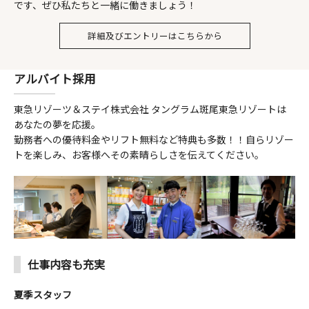
です、ぜひ私たちと一緒に働きましょう！
詳細及びエントリーはこちらから
GREEN SEASON
JP
EN
KO
TH
CN
TW
ABOUT TANGRAM
アルバイト採用
2026 / 8
東急リゾーツ＆ステイ株式会社 タングラム斑尾東急リゾートは
あなたの夢を応援。
Sun
Mon
Tue
Wed
Thu
Fri
Sat
勤務者への優待料金やリフト無料など特典も多数！！自らリゾー
26
27
28
29
30
31
1
トを楽しみ、お客様へその素晴らしさを伝えてください。
2
3
4
5
6
7
8
17,400 円～
仕事内容も充実
9
10
11
12
13
14
15
2
3
3
夏季スタッフ
19,700 円～
19,700 円～
13,500 円～
19,200 円～
19,000 円～
13,500 円～
12,100 円～