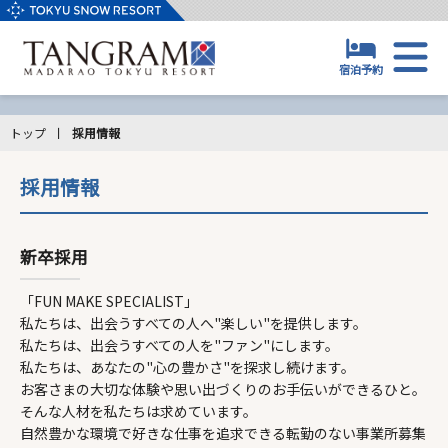
宿泊予約
マイページログイン
ホテル（宿泊予約）
トップ
採用情報
ゲレンデ
泊数
採用情報
チケット/レンタル
室数
アクティビティ
新卒採用
大人
※1部屋あたり
スクール/託児
「FUN MAKE SPECIALIST」
合計
0
子供
※1部屋あたり
私たちは、出会うすべての人へ"楽しい"を提供します。
施設/レストラン
私たちは、出会うすべての人を"ファン"にします。
中人(7歳～12歳)
私たちは、あなたの"心の豊かさ"を探求し続けます。
野尻湖テラス
お客さまの大切な体験や思い出づくりのお手伝いができるひと。
小人(4歳～6歳) (布団・食事付き)
そんな人材を私たちは求めています。
アクセス/周辺情報
自然豊かな環境で好きな仕事を追求できる転勤のない事業所募集
幼児(0歳～3歳) (布団・食事不要)