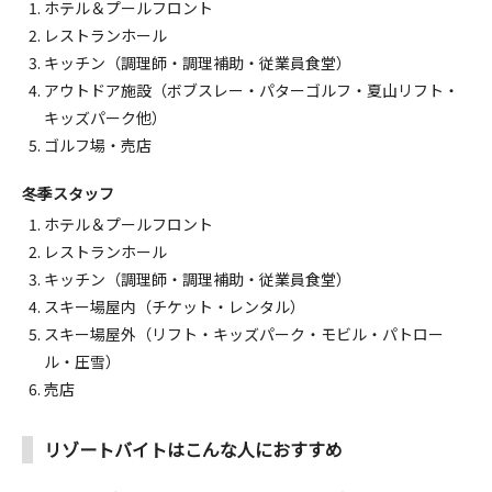
ホテル＆プールフロント
16
17
18
19
20
21
22
レストランホール
キッチン（調理師・調理補助・従業員食堂）
アウトドア施設（ボブスレー・パターゴルフ・夏山リフト・
8,300 円～
8,300 円～
8,300 円～
8,300 円～
8,300 円～
8,300 円～
8,300 円～
キッズパーク他）
23
24
25
26
27
28
29
ゴルフ場・売店
11,500 円～
7,400 円～
7,400 円～
7,400 円～
10,700 円～
7,400 円～
8,300 円～
冬季スタッフ
30
31
1
2
3
4
5
ホテル＆プールフロント
レストランホール
キッチン（調理師・調理補助・従業員食堂）
7,400 円～
7,400 円～
スキー場屋内（チケット・レンタル）
空室
空室
販売
※表示料金は予約できる 1室1名
スキー場屋外（リフト・キッズパーク・モビル・パトロー
あり
なし
なし
1泊目 の最安値
ル・圧雪）
売店
リゾートバイトはこんな人におすすめ