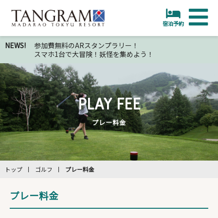
宿泊予約
マイページログイン
NEWS!
ホテル/宿泊予約
参加費無料のARスタンプラリー！
スマホ1台で大冒険！妖怪を集めよう！
施設/レストラン
泊数
アクティビティ
室数
PLAY FEE
野尻湖テラス
大人
※1部屋あたり
プレー料金
ラベンダー園/ゆり畑
合計
0
子供
※1部屋あたり
ゴルフ
中人(7歳～12歳)
トップ
ゴルフ
プレー料金
宴会/研修
小人(4歳～6歳) (布団・食事付き)
プレー料金
アクセス/周辺情報
幼児(0歳～3歳) (布団・食事不要)