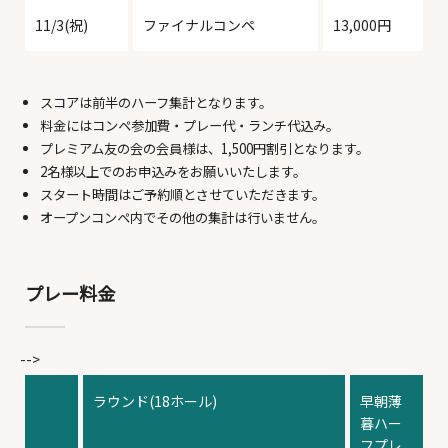
16
17
18
19
20
21
22
11/3(祝)
ファイナルコンペ
13,000円
8,300 円～
8,300 円～
8,300 円～
8,300 円～
8,300 円～
8,300 円～
8,300 円～
23
24
25
26
27
28
29
スコアは前半のハーフ集計となります。
料金にはコンペ参加費・プレー代・ランチ代込み。
プレミアム友の会の会員様は、1,500円割引となります。
11,500 円～
7,400 円～
7,400 円～
7,400 円～
7,400 円～
7,400 円～
11,100 円～
2名様以上でのお申込みをお願いいたします。
30
31
1
2
3
4
5
スタート時間はご予約順とさせていただきます。
オープンコンペ内でその他の集計は行いません。
7,400 円～
7,400 円～
空室
空室
販売
※表示料金は予約できる 1室1名
あり
なし
なし
1泊目 の最安値
プレー料金
-->
ラウンド(18ホール)
早朝薄
暮ハー
フプレ