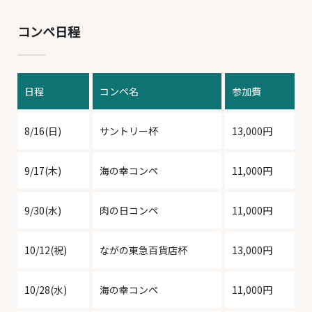
コンペ日程
SNOW SEASON
JP
EN
KO
TH
CN
TW
ABOUT TANGRAM
2026 / 8
日程
コンペ名
参加費
Sun
Mon
Tue
Wed
Thu
Fri
Sat
8/16(日)
サントリー杯
13,000円
26
27
28
29
30
31
1
9/17(木)
海の幸コンペ
11,000円
2
3
4
5
6
7
8
9/30(水)
肉の日コンペ
11,000円
10/12(祝)
ながの東急百貨店杯
13,000円
9
10
11
12
13
14
15
1
1
1
10/28(水)
海の幸コンペ
11,000円
21,400 円～
40,300 円
40,300 円
19,200 円
13,500 円～
12,100 円～