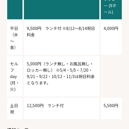
ー (9ホ
ール)
平日
9,500円 ランチ付 ※8/12～8/14祝日
4,000円
（水
料金
～
金）
セル
5,000円（ランチ無し・お風呂無し・
フ
ロッカー無し） ※5/4・5/5・7/20・
day
9/21・9/22・10/12・11/3は祝日料金
(月・
となります。
火)
土日
12,500円 ランチ付
5,500円
祝